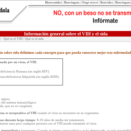
Bienvenidos | Benvinguts | Ongi etorri | Benvidos | Benvingut
Información general sobre el VIH y el sida
>
Qué es el VIH / Qué es el sida
ón sobre sida definimos cada concepto para que pueda conocerse mejor esta enfermedad
sada por un virus, el VIH.
deficiencia Humana (en inglés HIV).
unodeficiencia Adquirida (en inglés AIDS).
 signos.
o del sistema inmunológico.
ida, que no es congénita.
ona es seropositiva al VIH
cuando el virus se encuentra en su organismo.
mas durante largo tiempo
: 8-10 años de media sin tratamiento.
almente sana pero cualquier persona con el VIH puede transmitir el virus.
ma inmunológico
lentamente. Cuando el sistema inmunológico se ha deteriorado, es más susceptibl