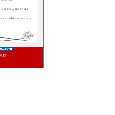
 tiene una o más de una
nte en África occidental y
ALES.