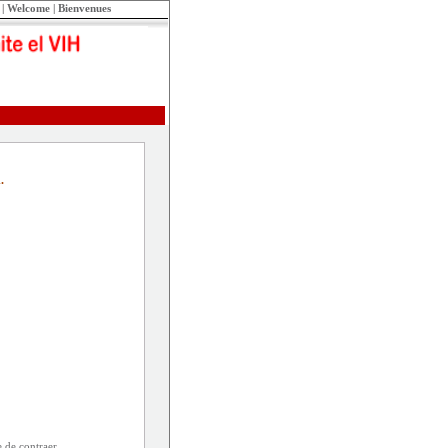
s | Welcome | Bienvenues
.
e de contraer