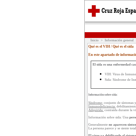
Inicio
>
Información general
Qué es el VIH / Qué es el sida
En este apartado de informaci
El sida es una enfermedad cau
VIH: Virus de Inmuno
Sida: Síndrome de Inm
Información sobre sida:
Síndrome:
conjunto de síntomas y
Inmunodeficiencia:
debilitamient
Adquirida:
contraída durante la v
Información sobre sida: Una
pers
Generalmente
no aparecen sínto
La persona parece y se siente tot
El virus va debilitando el siste