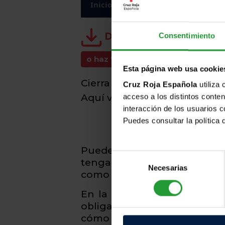
Inicio
Presentación institucional
Descarga el pdf
Consentimiento
o haz 'click' sobre sus apartados..
Esta página web usa cookie
Cierra los ojos y relájate. ¿P
Cruz Roja Española
utiliza 
Aquí viene la pregunta del mi
acceso a los distintos conten
interacción de los usuarios c
Puedes consultar la política
Puede que tengas una idea
Selección
tengas ni idea. Tanto si s
Necesarias
de
como si no sabes ni qué vas 
consentimiento
En la primera parte hablar
obligatoria en España y cuá
cómo puedes acceder a becas 