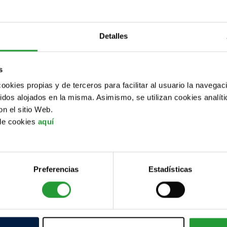
Salud
Gestiones básicas
Formación y empleo
Ciudadan
Detalles
.
s
reparado?
cookies propias y de terceros para facilitar al usuario la navega
llón...
idos alojados en la misma. Asimismo, se utilizan cookies analíti
on el sitio Web.
¿y tú, dónde te ves en 10 años?
 de cookies
aquí
 muy clara de dónde quieres estar dentro 
abes lo que quieres hacer, pero no tienes m
Preferencias
Estadísticas
a hacer dentro de un mes...este apartado es pa
emos de FORMACIÓN, primero revisaremos e
les son tus alternativas a partir de los 16
que podrían serte de ayuda si quieres estud