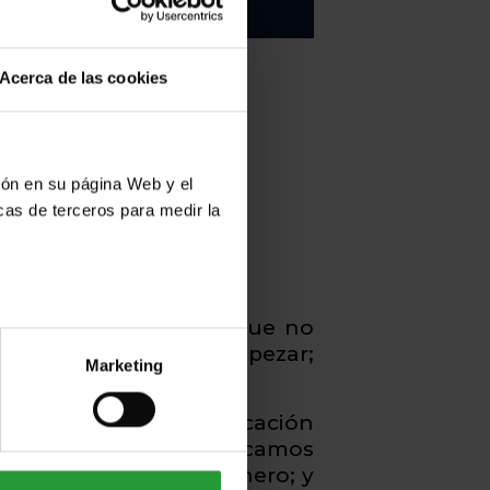
ía y actualidad
Acerca de las cookies
ción en su página Web y el
cas de terceros para medir la
de 10 años, o puede que no
uy claro por dónde empezar;
Marketing
ra ti.
n qué consiste la educación
 años. Además, te explicamos
iar, pero necesitas dinero; y